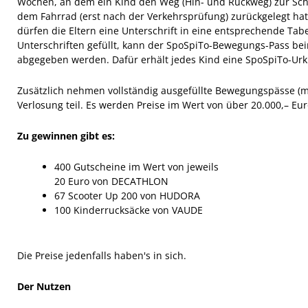
Wochen, an dem ein Kind den Weg (Hin- und Rückweg) zur Schu
dem Fahrrad (erst nach der Verkehrsprüfung) zurückgelegt hat (
dürfen die Eltern eine Unterschrift in eine entsprechende Tabel
Unterschriften gefüllt, kann der SpoSpiTo-Bewegungs-Pass beim
abgegeben werden. Dafür erhält jedes Kind eine SpoSpiTo-Ur
Zusätzlich nehmen vollständig ausgefüllte Bewegungspässe (mi
Verlosung teil. Es werden Preise im Wert von über 20.000,– Euro
Zu gewinnen gibt es:
400 Gutscheine im Wert von jeweils
20 Euro von DECATHLON
67 Scooter Up 200 von HUDORA
100 Kinderrucksäcke von VAUDE
Die Preise jedenfalls haben's in sich.
Der Nutzen