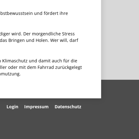
elbstbewusstsein und fördert ihre
ndiger wird. Der morgendliche Stress
das Bringen und Holen. Wer will, darf
um Klimaschutz und damit auch für die
oller oder mit dem Fahrrad zurückgelegt
chmutzung.
Navigation
Login
Impressum
Datenschutz
überspringen