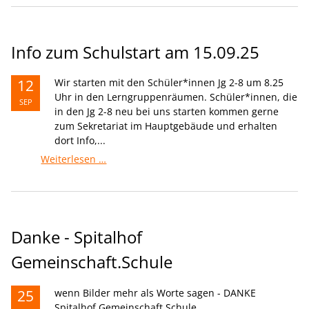
Mensa
und
Schülerversicherung
Info zum Schulstart am 15.09.25
12
Wir starten mit den Schüler*innen Jg 2-8 um 8.25
Uhr in den Lerngruppenräumen. Schüler*innen, die
SEP
in den Jg 2-8 neu bei uns starten kommen gerne
zum Sekretariat im Hauptgebäude und erhalten
dort Info,...
Info
Weiterlesen …
zum
Schulstart
am
15.09.25
Danke - Spitalhof
Gemeinschaft.Schule
25
wenn Bilder mehr als Worte sagen - DANKE
Spitalhof Gemeinschaft.Schule