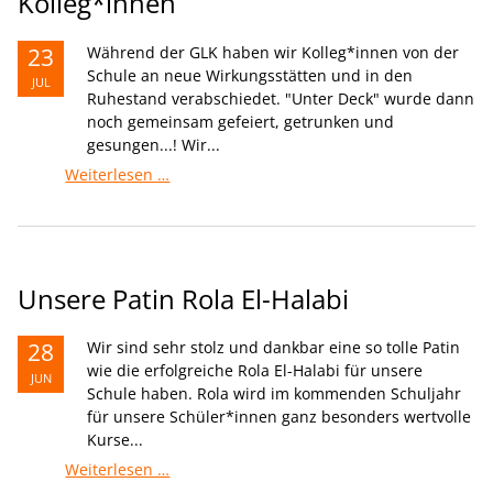
Kolleg*innen
23
Während der GLK haben wir Kolleg*innen von der
Schule an neue Wirkungsstätten und in den
JUL
Ruhestand verabschiedet. "Unter Deck" wurde dann
noch gemeinsam gefeiert, getrunken und
gesungen...! Wir...
Verabschiedung
Weiterlesen …
von
langjährigen
Kolleg*innen
Unsere Patin Rola El-Halabi
28
Wir sind sehr stolz und dankbar eine so tolle Patin
wie die erfolgreiche Rola El-Halabi für unsere
JUN
Schule haben. Rola wird im kommenden Schuljahr
für unsere Schüler*innen ganz besonders wertvolle
Kurse...
Unsere
Weiterlesen …
Patin