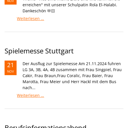
NOV
erreichen" mit unserer Schulpatin Rola El-Halabi.
Dankeschön 🫶🏻
Workshop
Weiterlesen …
mit
Rola
El-
Halabi
Spielemesse Stuttgart
21
Der Ausflug zur Spielemesse Am 21.11.2024 fuhren
LG 3A, 3B, 4A, 4B zusammen mit Frau Singpiel, Frau
NOV
Cakir, Frau Braun,Frau Coralic, Frau Baier, Frau
Marotta, Frau Meier und Herr Hackl mit dem Bus
nach...
Spielemesse
Weiterlesen …
Stuttgart
Berufsinformationsabend