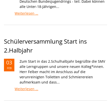
Deutschen Bundesjugendrings - teil. Dabei können
alle Unter-18-Jährigen...
U-
Weiterlesen …
18
Wahlen
an
der
Spitalhof
Schülerversammlung Start ins
Gemeinschaft.Schule
2.Halbjahr
03
Zum Start in das 2.Schulhalbjahr begrüßte die SMV
alle Lerngruppen und unsere neuen Kolleg*innen.
FEB
Herr Felber macht im Anschluss auf die
verunreinigten Toiletten und Schmierereien
aufmerksam und dass...
Schülerversammlung
Weiterlesen …
Start
ins
2.Halbjahr