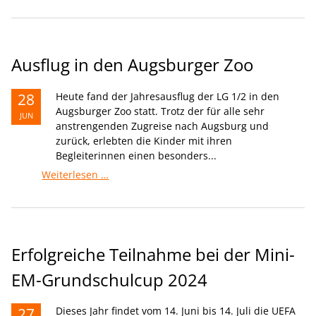
Rola
El-
Halabi
Ausflug in den Augsburger Zoo
28
Heute fand der Jahresausflug der LG 1/2 in den
Augsburger Zoo statt. Trotz der für alle sehr
JUN
anstrengenden Zugreise nach Augsburg und
zurück, erlebten die Kinder mit ihren
Begleiterinnen einen besonders...
Ausflug
Weiterlesen …
in
den
Augsburger
Zoo
Erfolgreiche Teilnahme bei der Mini-
EM-Grundschulcup 2024
27
Dieses Jahr findet vom 14. Juni bis 14. Juli die UEFA