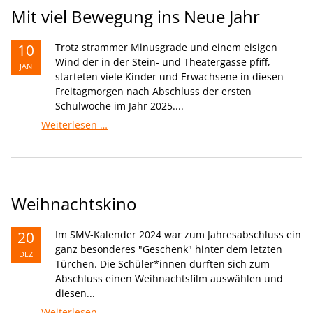
Mit viel Bewegung ins Neue Jahr
10
Trotz strammer Minusgrade und einem eisigen
Wind der in der Stein- und Theatergasse pfiff,
JAN
starteten viele Kinder und Erwachsene in diesen
Freitagmorgen nach Abschluss der ersten
Schulwoche im Jahr 2025....
Mit
Weiterlesen …
viel
Bewegung
ins
Neue
Jahr
Weihnachtskino
20
Im SMV-Kalender 2024 war zum Jahresabschluss ein
ganz besonderes "Geschenk" hinter dem letzten
DEZ
Türchen. Die Schüler*innen durften sich zum
Abschluss einen Weihnachtsfilm auswählen und
diesen...
Weihnachtskino
Weiterlesen …