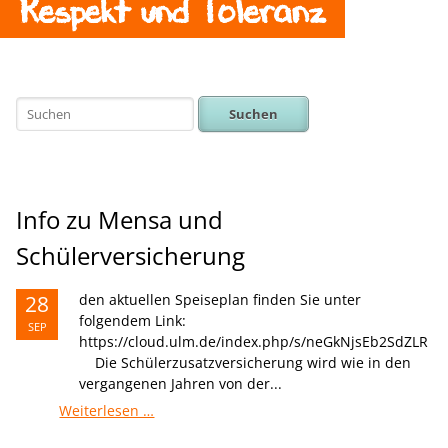
Respekt und Toleranz
Suchen
Info zu Mensa und
Schülerversicherung
28
den aktuellen Speiseplan finden Sie unter
folgendem Link:
SEP
https://cloud.ulm.de/index.php/s/neGkNjsEb2SdZLR
Die Schülerzusatzversicherung wird wie in den
vergangenen Jahren von der...
Info
Weiterlesen …
zu