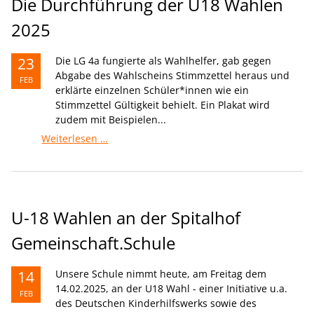
Die Durchführung der U18 Wahlen
2025
23
Die LG 4a fungierte als Wahlhelfer, gab gegen
Abgabe des Wahlscheins Stimmzettel heraus und
FEB
erklärte einzelnen Schüler*innen wie ein
Stimmzettel Gültigkeit behielt. Ein Plakat wird
zudem mit Beispielen...
Die
Weiterlesen …
Durchführung
der
U18
Wahlen
2025
U-18 Wahlen an der Spitalhof
Gemeinschaft.Schule
14
Unsere Schule nimmt heute, am Freitag dem
14.02.2025, an der U18 Wahl - einer Initiative u.a.
FEB
des Deutschen Kinderhilfswerks sowie des