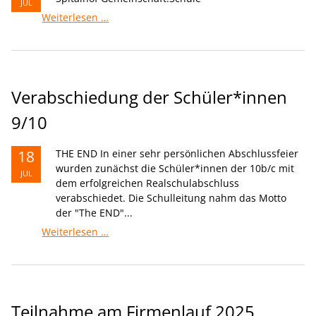
JUL
Danke
Weiterlesen …
-
Spitalhof
Gemeinschaft.Schule
Verabschiedung der Schüler*innen
9/10
18
THE END In einer sehr persönlichen Abschlussfeier
wurden zunächst die Schüler*innen der 10b/c mit
JUL
dem erfolgreichen Realschulabschluss
verabschiedet. Die Schulleitung nahm das Motto
der "The END"...
Verabschiedung
Weiterlesen …
der
Schüler*innen
9/10
Teilnahme am Firmenlauf 2025