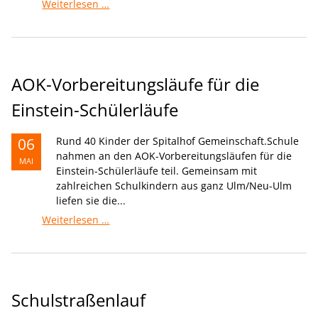
Starke
Weiterlesen …
Rückrunde
in
der
Schools
League
AOK-Vorbereitungsläufe für die
Einstein-Schülerläufe
06
Rund 40 Kinder der Spitalhof Gemeinschaft.Schule
nahmen an den AOK-Vorbereitungsläufen für die
MAI
Einstein-Schülerläufe teil. Gemeinsam mit
zahlreichen Schulkindern aus ganz Ulm/Neu-Ulm
liefen sie die...
AOK-
Weiterlesen …
Vorbereitungsläufe
für
die
Einstein-
Schülerläufe
Schulstraßenlauf