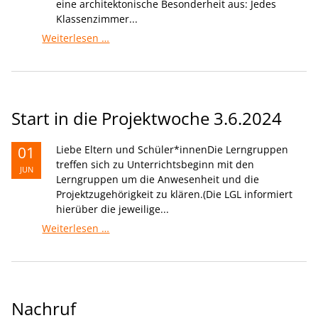
eine architektonische Besonderheit aus: Jedes
Klassenzimmer...
1.Preis
Weiterlesen …
bei
Baden-
Württemberg
blüht
Start in die Projektwoche 3.6.2024
01
Liebe Eltern und Schüler*innenDie Lerngruppen
treffen sich zu Unterrichtsbeginn mit den
JUN
Lerngruppen um die Anwesenheit und die
Projektzugehörigkeit zu klären.(Die LGL informiert
hierüber die jeweilige...
Start
Weiterlesen …
in
die
Projektwoche
3.6.2024
Nachruf