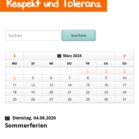
Respekt und Toleranz
Suchen
März 2024
NTAG
ENSTAG
TTWOCH
NNERSTAG
EITAG
MSTAG
NNTAG
MO
DI
MI
DO
FR
SA
SO
1
2
3
4
5
6
7
8
9
10
11
12
13
14
15
16
17
18
19
20
21
22
23
24
25
26
27
28
29
30
31
Dienstag,
04.08.2020
Sommerferien