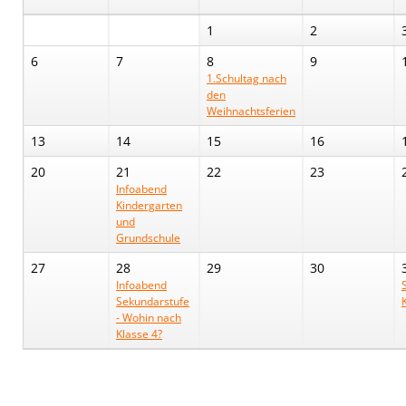
1
2
6
7
8
9
1.Schultag nach
den
Weihnachtsferien
13
14
15
16
20
21
22
23
Infoabend
Kindergarten
und
Grundschule
27
28
29
30
Infoabend
Sekundarstufe
- Wohin nach
Klasse 4?