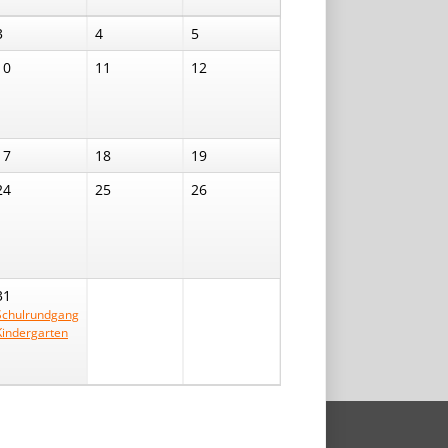
3
4
5
10
11
12
17
18
19
24
25
26
31
Schulrundgang
Kindergarten