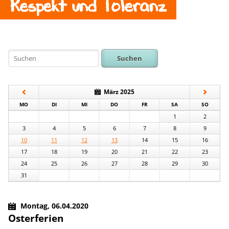
Respekt und Toleranz
Suchen
März 2025
NTAG
ENSTAG
TTWOCH
NNERSTAG
EITAG
MSTAG
NNTAG
MO
DI
MI
DO
FR
SA
SO
1
2
3
4
5
6
7
8
9
10
11
12
13
14
15
16
17
18
19
20
21
22
23
24
25
26
27
28
29
30
31
Montag,
06.04.2020
Osterferien