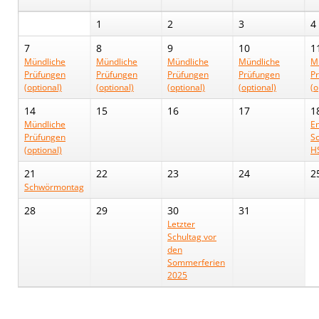
1
2
3
4
7
8
9
10
1
Mündliche
Mündliche
Mündliche
Mündliche
M
Prüfungen
Prüfungen
Prüfungen
Prüfungen
P
(optional)
(optional)
(optional)
(optional)
(o
14
15
16
17
1
Mündliche
E
Prüfungen
S
(optional)
H
21
22
23
24
2
Schwörmontag
28
29
30
31
Letzter
Schultag vor
den
Sommerferien
2025