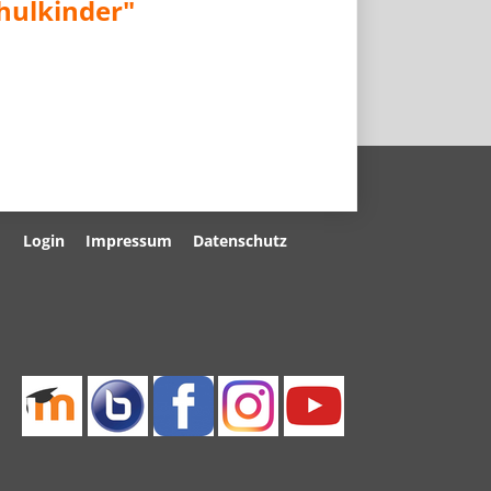
hulkinder"
Navigation
Login
Impressum
Datenschutz
überspringen