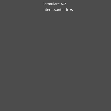
Navigation
Formulare A-Z
überspringen
Interessante Links