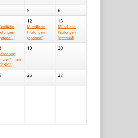
5
6
1
12
13
ündliche
Mündliche
Mündliche
rüfungen
Prüfungen
Prüfungen
ptional)
(optional)
(optional)
8
19
20
ntlassung
chüler*innen
SA/RSA
5
26
27