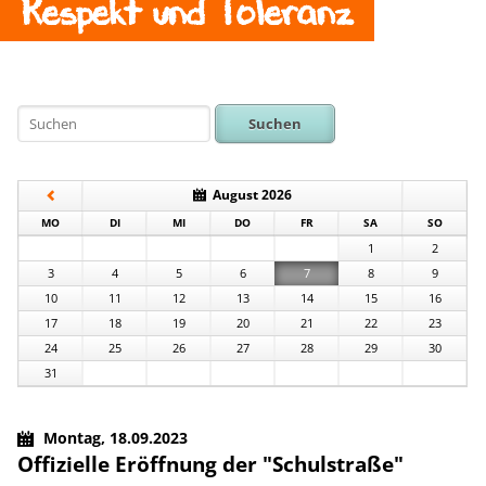
Respekt und Toleranz
Suchen
August 2026
NTAG
ENSTAG
TTWOCH
NNERSTAG
EITAG
MSTAG
NNTAG
MO
DI
MI
DO
FR
SA
SO
1
2
3
4
5
6
7
8
9
10
11
12
13
14
15
16
17
18
19
20
21
22
23
24
25
26
27
28
29
30
31
Montag,
18.09.2023
Offizielle Eröffnung der "Schulstraße"