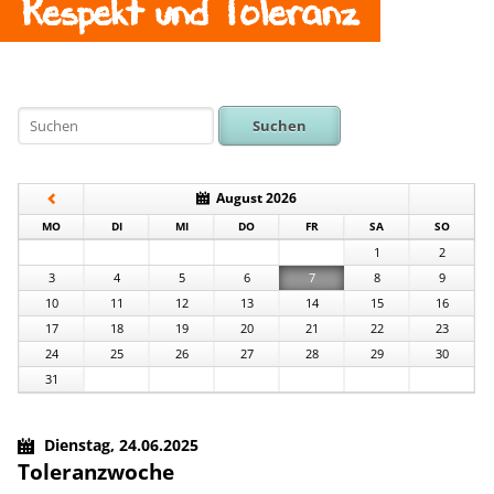
Respekt und Toleranz
Suchen
August 2026
NTAG
ENSTAG
TTWOCH
NNERSTAG
EITAG
MSTAG
NNTAG
MO
DI
MI
DO
FR
SA
SO
1
2
3
4
5
6
7
8
9
10
11
12
13
14
15
16
17
18
19
20
21
22
23
24
25
26
27
28
29
30
31
Dienstag,
24.06.2025
Toleranzwoche