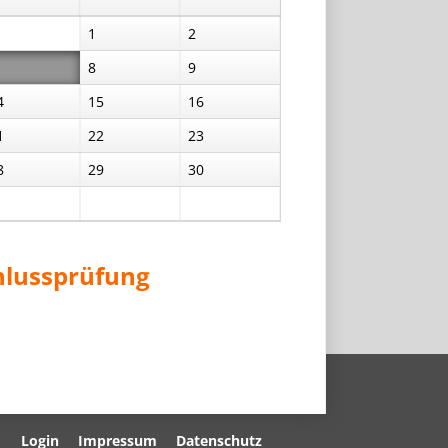
1
2
8
9
4
15
16
1
22
23
8
29
30
hlussprüfung
Navigation
Login
Impressum
Datenschutz