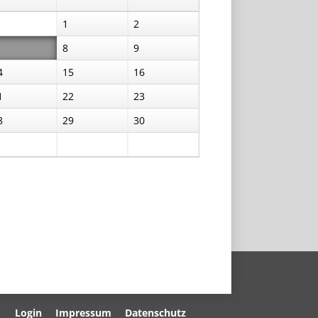
1
2
8
9
4
15
16
1
22
23
8
29
30
Navigation
Login
Impressum
Datenschutz