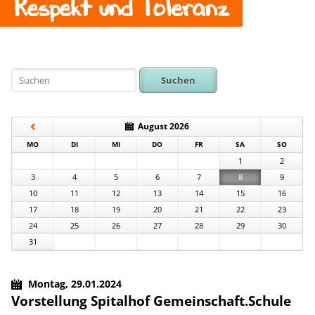
Respekt und Toleranz
Suchen
August 2026
NTAG
ENSTAG
TTWOCH
NNERSTAG
EITAG
MSTAG
NNTAG
MO
DI
MI
DO
FR
SA
SO
1
2
3
4
5
6
7
8
9
10
11
12
13
14
15
16
17
18
19
20
21
22
23
24
25
26
27
28
29
30
31
Montag,
29.01.2024
Vorstellung Spitalhof Gemeinschaft.Schule