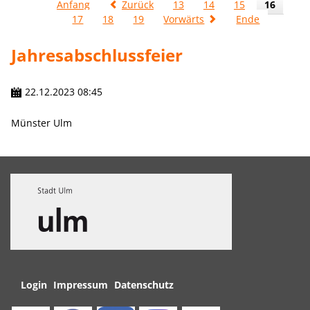
Anfang
Zurück
13
14
15
16
17
18
19
Vorwärts
Ende
Jahresabschlussfeier
22.12.2023 08:45
Münster Ulm
Navigation
Login
Impressum
Datenschutz
überspringen