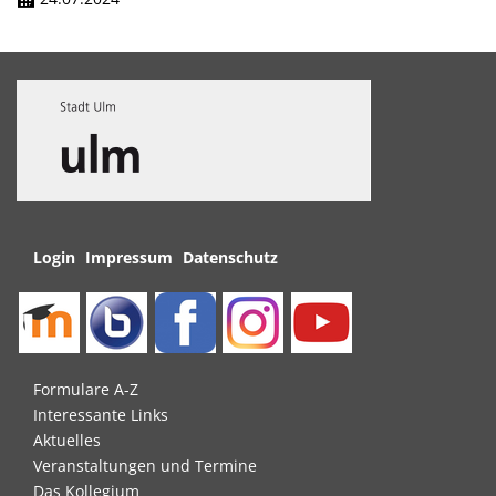
Navigation
Login
Impressum
Datenschutz
überspringen
Navigation
Formulare A-Z
überspringen
Interessante Links
Aktuelles
Veranstaltungen und Termine
Das Kollegium