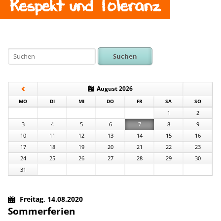
Respekt und Toleranz
Suchen
August 2026
NTAG
ENSTAG
TTWOCH
NNERSTAG
EITAG
MSTAG
NNTAG
MO
DI
MI
DO
FR
SA
SO
1
2
3
4
5
6
7
8
9
10
11
12
13
14
15
16
17
18
19
20
21
22
23
24
25
26
27
28
29
30
31
Freitag,
14.08.2020
Sommerferien