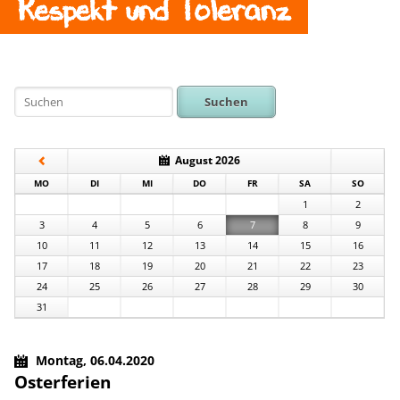
Respekt und Toleranz
Suchen
August 2026
NTAG
ENSTAG
TTWOCH
NNERSTAG
EITAG
MSTAG
NNTAG
MO
DI
MI
DO
FR
SA
SO
1
2
3
4
5
6
7
8
9
10
11
12
13
14
15
16
17
18
19
20
21
22
23
24
25
26
27
28
29
30
31
Montag,
06.04.2020
Osterferien