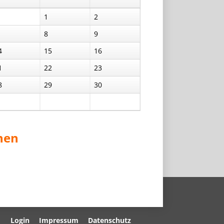
1
2
8
9
4
15
16
1
22
23
8
29
30
nen
Navigation
Login
Impressum
Datenschutz