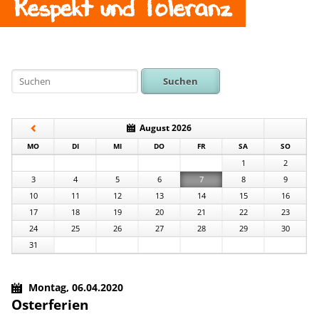
Respekt und Toleranz
Suchen
August 2026
NTAG
ENSTAG
TTWOCH
NNERSTAG
EITAG
MSTAG
NNTAG
MO
DI
MI
DO
FR
SA
SO
1
2
3
4
5
6
7
8
9
10
11
12
13
14
15
16
17
18
19
20
21
22
23
24
25
26
27
28
29
30
31
Montag,
06.04.2020
Osterferien