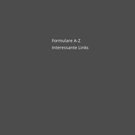
Navigation
Formulare A-Z
überspringen
Interessante Links