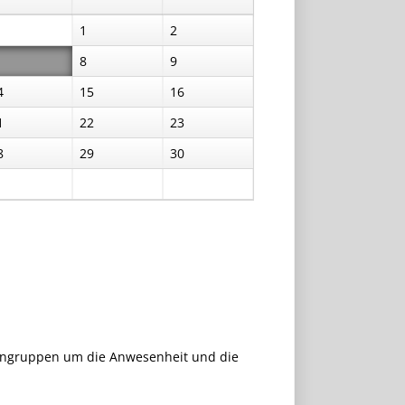
1
2
8
9
4
15
16
1
22
23
8
29
30
erngruppen um die Anwesenheit und die