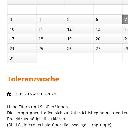
3
4
5
6
7
10
11
12
13
1
17
18
19
20
2
24
25
26
27
2
31
Toleranzwoche
03.06.2024–07.06.2024
Liebe Eltern und Schüler*innen
Die Lerngruppen treffen sich zu Unterrichtsbeginn mit den L
Projektzugehörigkeit zu klären.
(Die LGL informiert hierüber die jeweilige Lerngruppe)