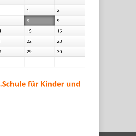
1
2
8
9
4
15
16
1
22
23
8
29
30
.Schule für Kinder und